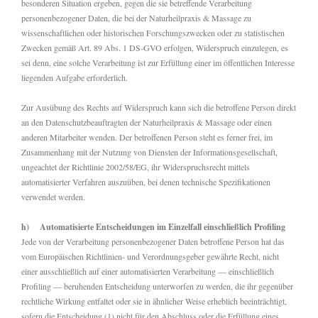
besonderen Situation ergeben, gegen die sie betreffende Verarbeitung
personenbezogener Daten, die bei der Naturheilpraxis & Massage zu
wissenschaftlichen oder historischen Forschungszwecken oder zu statistischen
Zwecken gemäß Art. 89 Abs. 1 DS-GVO erfolgen, Widerspruch einzulegen, es
sei denn, eine solche Verarbeitung ist zur Erfüllung einer im öffentlichen Interesse
liegenden Aufgabe erforderlich.
Zur Ausübung des Rechts auf Widerspruch kann sich die betroffene Person direkt
an den Datenschutzbeauftragten der Naturheilpraxis & Massage oder einen
anderen Mitarbeiter wenden. Der betroffenen Person steht es ferner frei, im
Zusammenhang mit der Nutzung von Diensten der Informationsgesellschaft,
ungeachtet der Richtlinie 2002/58/EG, ihr Widerspruchsrecht mittels
automatisierter Verfahren auszuüben, bei denen technische Spezifikationen
verwendet werden.
h) Automatisierte Entscheidungen im Einzelfall einschließlich Profiling
Jede von der Verarbeitung personenbezogener Daten betroffene Person hat das
vom Europäischen Richtlinien- und Verordnungsgeber gewährte Recht, nicht
einer ausschließlich auf einer automatisierten Verarbeitung — einschließlich
Profiling — beruhenden Entscheidung unterworfen zu werden, die ihr gegenüber
rechtliche Wirkung entfaltet oder sie in ähnlicher Weise erheblich beeinträchtigt,
sofern die Entscheidung (1) nicht für den Abschluss oder die Erfüllung eines