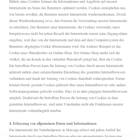
Mittels eines Cookies können die Informationen und Angebote auf unserer
Internetseite im Sinne des Benutzers optimiert werden. Cookies ermöglichen uns,
wie bereits erwähnt, die Benutzer unserer Internetseite wiederzuerkennen. Zweck
dieser Wiedererkennung ist es, den Nutzern die Verwendung unserer Internetseite
zu erleichtern. Der Benutzer einer Internetseite, die Cookies verwendet, muss
beispielsweise nicht bei jedem Besuch der Internetseite erneut seine Zugangsdaten
eingeben, weil dies von der Internetseite und dem auf dem Computersystem des
Benutzers abgelegten Cookie übernommen wird. Ein weiteres Beispiel ist das
Cookie eines Warenkorbes im Online-Shop. Der Online-Shop merkt sich die
Artikel, die ein Kunde in den virtuellen Warenkorb gelegt hat, über ein Cookie.
Die betroffene Person kann die Setzung von Cookies durch unsere Internetseite
jederzeit mittels einer entsprechenden Einstellung des genutzten Internetbrowsers
verhindern und damit der Setzung von Cookies dauerhaft widersprechen. Ferner
können bereits gesetzte Cookies jederzeit über einen Internetbrowser oder andere
Softwareprogramme gelöscht werden. Dies ist in allen gängigen Internetbrowsern
möglich. Deaktiviert die betroffene Person die Setzung von Cookies in dem
genutzten Internetbrowser, sind unter Umständen nicht alle Funktionen unserer
Internetseite vollumfänglich nutzbar.
4. Erfassung von allgemeinen Daten und Informationen
Die Internetseite der Naturheilpraxis & Massage erfasst mit jedem Aufruf der
Internetseite durch eine betroffene Person oder ein automatisiertes System eine