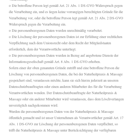
o Die betroffene Person legt gemäß Art. 21 Abs. 1 DS-GVO Widerspruch gegen
die Verarbeitung ein, und es liegen keine vorrangigen berechtigten Gründe für die
Verarbeitung vor, oder die betroffene Person legt gemäß Art. 21 Abs. 2 DS-GVO
Widerspruch gegen die Verarbeitung ein.
o Die personenbezogenen Daten wurden unrechtmäßig verarbeitet.
o Die Löschung der personenbezogenen Daten ist zur Erfüllung einer rechtlichen
Verpflichtung nach dem Unionsrecht oder dem Recht der Mitgliedstaaten
erforderlich, dem der Verantwortliche unterliegt.
o Die personenbezogenen Daten wurden in Bezug auf angebotene Dienste der
Informationsgesellschaft gemäß Art. 8 Abs. 1 DS-GVO erhoben.
Sofern einer der oben genannten Gründe zutrifft und eine betroffene Person die
Löschung von personenbezogenen Daten, die bei der Naturheilpraxis & Massage
gespeichert sind, veranlassen möchte, kann sie sich hierzu jederzeit an unseren
Datenschutzbeauftragten oder einen anderen Mitarbeiter des für die Verarbeitung
Verantwortlichen wenden. Der Datenschutzbeauftragte der Naturheilpraxis &
Massage oder ein anderer Mitarbeiter wird veranlassen, dass dem Löschverlangen
unverzüglich nachgekommen wird.
Wurden die personenbezogenen Daten von der Naturheilpraxis & Massage
öffentlich gemacht und ist unser Unternehmen als Verantwortlicher gemäß Art. 17
Abs. 1 DS-GVO zur Löschung der personenbezogenen Daten verpflichtet, so
trifft die Naturheilpraxis & Massage unter Berücksichtigung der verfügbaren