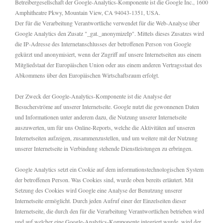
Betreibergesellschaft der Google-Analytics-Komponente ist die Google Inc., 1600
Amphitheatre Pkwy, Mountain View, CA 94043-1351, USA.
Der für die Verarbeitung Verantwortliche verwendet für die Web-Analyse über
Google Analytics den Zusatz "_gat._anonymizeIp". Mittels dieses Zusatzes wird
die IP-Adresse des Internetanschlusses der betroffenen Person von Google
gekürzt und anonymisiert, wenn der Zugriff auf unsere Internetseiten aus einem
Mitgliedstaat der Europäischen Union oder aus einem anderen Vertragsstaat des
Abkommens über den Europäischen Wirtschaftsraum erfolgt.
Der Zweck der Google-Analytics-Komponente ist die Analyse der
Besucherströme auf unserer Internetseite. Google nutzt die gewonnenen Daten
und Informationen unter anderem dazu, die Nutzung unserer Internetseite
auszuwerten, um für uns Online-Reports, welche die Aktivitäten auf unseren
Internetseiten aufzeigen, zusammenzustellen, und um weitere mit der Nutzung
unserer Internetseite in Verbindung stehende Dienstleistungen zu erbringen.
Google Analytics setzt ein Cookie auf dem informationstechnologischen System
der betroffenen Person. Was Cookies sind, wurde oben bereits erläutert. Mit
Setzung des Cookies wird Google eine Analyse der Benutzung unserer
Internetseite ermöglicht. Durch jeden Aufruf einer der Einzelseiten dieser
Internetseite, die durch den für die Verarbeitung Verantwortlichen betrieben wird
und auf welcher eine Google-Analytics-Komponente integriert wurde, wird der