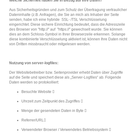
Welche Sicherheit haben Sie in Bezug auf Ihre Daten?
Aus Sicherheitsgründen und zum Schutz der Übertragung vertraulicher
Dateninhalte (z.B. Anfragen), die Sie an mich als Inhaber der Seite
senden, habe ich eine hybride SSL- /TSL Verschlüsselung
eingerichtet. Diese sichere Einrichtung bedeutet, dass die Adresszeile
des Browser von "http://" auf "https://" gewechselt wurde. Sie können
dies an dem Schloss-Symbol in Ihrer Browserzeile erkennen. Solange
diese kombinierte Verschlüsselung aktiviert ist, können Ihre Daten nicht
von Dritten missbraucht oder mitgelesen werden.
Nutzung von server-logfiles:
Der Websitebetreiber bzw. Seitenprovider erhebt Daten über Zugriffe
auf die Seite und speichert diese als „Server-Logfiles“ ab. Folgende
Daten werden so protokolliert:
Besuchte Website 
Uhrzeit zum Zeitpunkt des Zugriffes 
Menge der gesendeten Daten in Byte 
Referrer/URL
Verwendeter Browser / Verwendetes Betriebssystem 