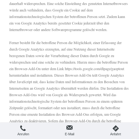
dauerhaft widersprechen. Eine solche Einstellung des genutzten Internetbrowsers
würde auch verhindern, dass Google ein Cookie auf dem
informationstechnologischen System der betroffenen Person setzt. Zudem kann
ein von Google Analytics bereits gesetzter Cookie jederzeit über den
Internetbrowser oder andere Softwareprogramme gelöscht werden.
Ferner besteht für die betroffene Person die Möglichkeit, einer Erfassung der
durch Google Analytics erzeugten, auf eine Nutzung dieser Internetseite
bezogenen Daten sowie der Verarbeitung dieser Daten durch Google zu
widersprechen und eine solche zu verhindern. Hierzu muss die betroffene Person
ein Browser-Add-On unter dem Link https://tools.google.com/dlpage/gaoptout
herunterladen und installieren. Dieses Browser-Add-On teilt Google Analytics
über JavaScript mit, dass keine Daten und Informationen zu den Besuchen von
Internetseiten an Google Analytics übermittelt werden dürfen. Die Installation des
Browser-Add-Ons wird von Google als Widerspruch gewertet. Wird das
informationstechnologische System der betroffenen Person zu einem späteren
Zeitpunkt gelöscht, formatiert oder neu installiert, muss durch die betroffene
Person eine erneute Installation des Browser-Add-Ons erfolgen, um Google
Analytics zu deaktivieren. Sofern das Browser-Add-On durch die betroffene
Person oder einer anderen Person, die ihrem Machtbereich zuzurechnen ist,
deinstalliert oder deaktiviert wird, besteht die Möglichkeit der Neuinstallation oder
Anrufen
E-Mail
Anfahrt