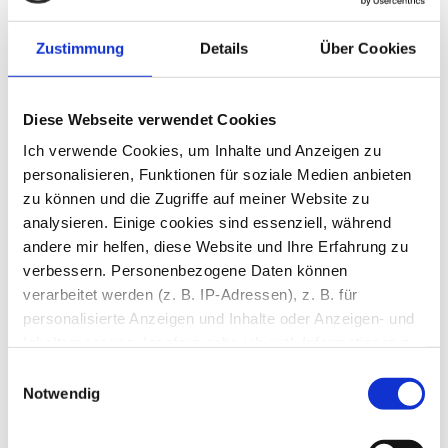
Zustimmung
Details
Über Cookies
Diese Webseite verwendet Cookies
Ich verwende Cookies, um Inhalte und Anzeigen zu
personalisieren, Funktionen für soziale Medien anbieten
zu können und die Zugriffe auf meiner Website zu
analysieren. Einige cookies sind essenziell, während
andere mir helfen, diese Website und Ihre Erfahrung zu
verbessern. Personenbezogene Daten können
verarbeitet werden (z. B. IP-Adressen), z. B. für
personalisierte Anzeigen und Inhalte oder Anzeigen- und
Inhaltsmessung. Insofern gebe ich evtl. Informationen zu
Ihrer Verwendung meiner Website an Partner für soziale
Einwilligungsauswahl
Medien, Werbung und Analysen weiter. Diese Partner
Notwendig
führen diese Informationen möglicherweise mit weiteren
Daten zusammen, die Sie ihnen bereitgestellt haben oder